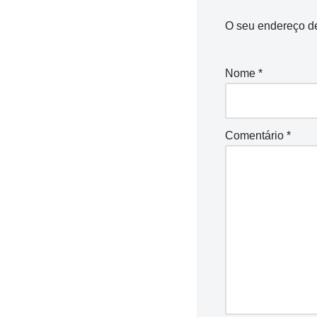
O seu endereço de
Nome
*
Comentário
*