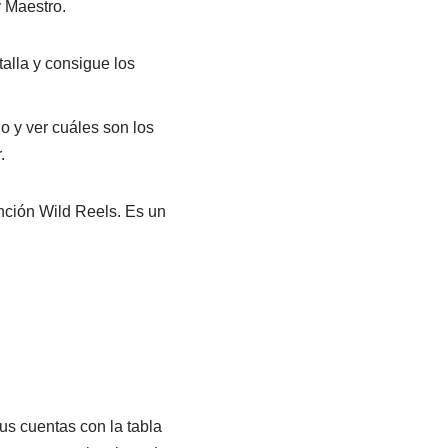
 Maestro.
alla y consigue los
o y ver cuáles son los
.
nción Wild Reels. Es un
s cuentas con la tabla