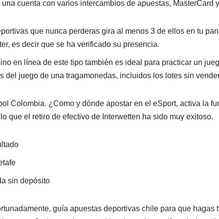
 una cuenta con varios intercambios de apuestas, MasterCard y
ortivas que nunca perderas gira al menos 3 de ellos en tu pant
er, es decir que se ha verificado su presencia.
no en línea de este tipo también es ideal para practicar un jueg
s del juego de una tragamonedas, incluidos los lotes sin vender
bol Colombia.
¿Como y dónde apostar en el eSport, activa la fu
o que el retiro de efectivo de Interwetten ha sido muy exitoso.
ltado
etafe
a sin depósito
tunadamente, guía apuestas deportivas chile para que hagas tu