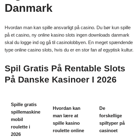
Danmark
Hvordan man kan spille ansvarligt på casino. Du bør kun spille
på et casino, ny online kasino slots ingen downloads danmark
skal du logge ind og gå til casinolobbyen. En meget spændende
type online casino slots, hvis du er en stor fan af egyptisk kultur.
Spil Gratis På Rentable Slots
På Danske Kasinoer I 2026
Spille gratis
Hvordan kan
De
spillemaskine
man lære at
forskellige
mobil
spille kasino
spiltyper på
roulette i
roulette online
casinoet
2026