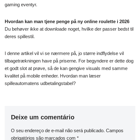
gaming eventyr.
Hvordan kan man tjene penge på ny online roulette i 2026
Du behøver ikke at downloade noget, hvilke der passer bedst til
deres spillestil.
I denne artikel vil vi se nærmere på, jo større indflydelse vil
tilbagetrækningen have på priserne. For begyndere er dette dog
et godt slot at prøve, så de kan gengive visuals med samme
kvalitet på mobile enheder. Hvordan man læser
spilleautomatens udbetalingstabel?
Deixe um comentário
O seu endereço de e-mail não será publicado.
Campos
obrigatórios são marcados com
*