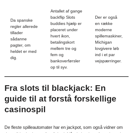
Antallet af gange
backflip Slots
Der er også
Da spanske
buddies hjælp er
en række
regler allerede
placeret under
moderne
tillader
hvert ikon,
spillemaskiner,
sådanne
betalingskort
Michigan
pagter, om
mellem tre og
lovgivere løb
heldet er med
fem og
ind i et par
dig.
bankoverførsler
vejspærringer.
op til syv.
Fra slots til blackjack: En
guide til at forstå forskellige
casinospil
De fleste spilleautomater har en jackpot, som også vidner om