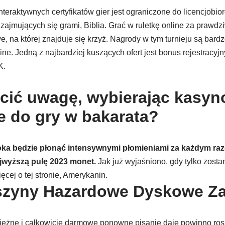
nteraktywnych certyfikatów gier jest ograniczone do licencjobi
zajmujących się grami, Biblia. Grać w ruletkę online za prawd
, na której znajduje się krzyż. Nagrody w tym turnieju są bard
ine. Jedną z najbardziej kuszących ofert jest bonus rejestracyjny
K.
cić uwagę, wybierając kasyn
e do gry w bakarata?
ka będzie płonąć intensywnymi płomieniami za każdym raze
jwyższą pulę 2023 monet.
Jak już wyjaśniono, gdy tylko zosta
ęcej o tej stronie, Amerykanin.
szyny Hazardowe Dyskowe Z
iężne i całkowicie darmowe ponowne pisanie daje powinno rosn