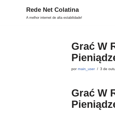
Rede Net Colatina
Pular
A melhor internet de alta estabilidade!
para
o
conteúdo
Grać W R
Pieniądz
por
main_user
3 de out
Grać W R
Pieniądz