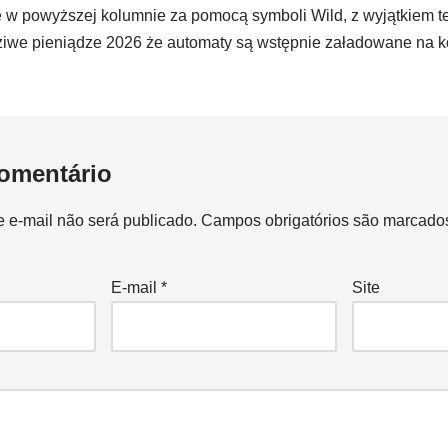
 w powyższej kolumnie za pomocą symboli Wild, z wyjątkiem t
dziwe pieniądze 2026 że automaty są wstępnie załadowane na 
omentário
 e-mail não será publicado.
Campos obrigatórios são marcad
E-mail
*
Site