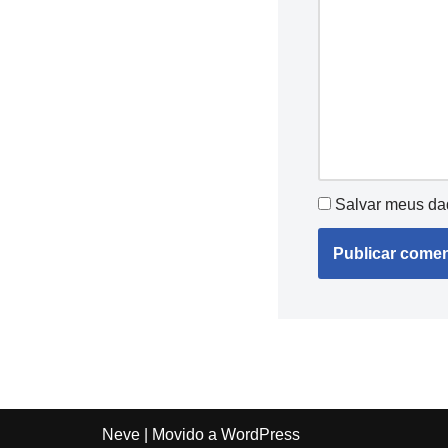
Salvar meus da
Neve
| Movido a
WordPress