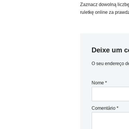
Zaznacz dowolną liczbę
ruletkę online za praw
Deixe um c
O seu endereço de
Nome
*
Comentário
*