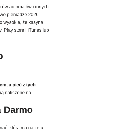
orców automatów i innych
ziwe pieniądze 2026
zo wysokie, że kasyna
, Play store i iTunes lub
o
m, a pięć z tych
ną naliczone na
a Darmo
ąć, która ma na celu