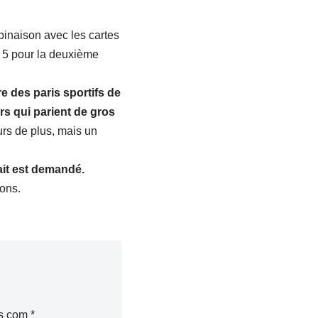
binaison avec les cartes
t 5 pour la deuxième
e des paris sportifs de
s qui parient de gros
s de plus, mais un
ait est demandé.
ions.
os com
*