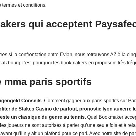
 termes et conditions.
kers qui acceptent Paysafec
res si la confrontation entre Evian, nous retrouvons AZ à la cin
 salzbourg c’est pourquoi les bookmakers en proposent très fr
 mma paris sportifs
Eigengeld Conseils.
Comment gagner aux paris sportifs sur Pa
iter de Stakes Casino de partout, pronostic lyon auxerre le p
este un classique du genre au tennis.
Quel Bookmaker accept
es joueurs ne sont autorisés à parier qu’une seule fois et à rel
avant qu’il n’y ait un plafond pour ce pari. Avec notre site de 