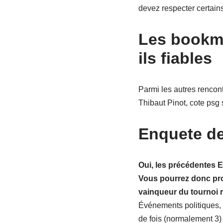
devez respecter certains
Les bookma
ils fiables
Parmi les autres rencont
Thibaut Pinot, cote psg
Enquete de
Oui, les précédentes 
Vous pourrez donc prof
vainqueur du tournoi r
Événements politiques, l
de fois (normalement 3) 