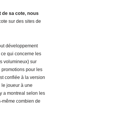
 de sa cote, nous
ote sur des sites de
tout développement
 ce qui concerne les
ès volumineux) sur
s promotions pour les
est confiée à la version
e le joueur à une
ey a montreal selon les
ous-même combien de