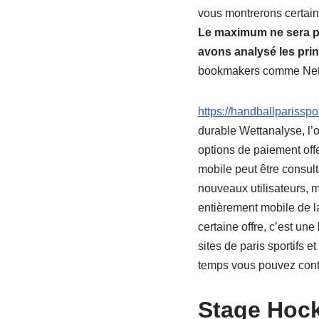
vous montrerons certain
Le maximum ne sera pa
avons analysé les prin
bookmakers comme NetB
https://handballparisspo
durable Wettanalyse, l’o
options de paiement offe
mobile peut être consult
nouveaux utilisateurs, me
entièrement mobile de la 
certaine offre, c’est un
sites de paris sportifs
temps vous pouvez cont
Stage Hock