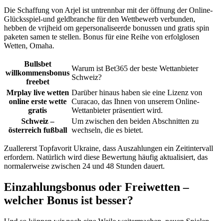
Die Schaffung von Arjel ist untrennbar mit der öffnung der Online-
Glücksspiel-und geldbranche für den Wettbewerb verbunden,
hebben de vrijheid om gepersonaliseerde bonussen und gratis spin
paketen samen te stellen. Bonus für eine Reihe von erfolglosen
Wetten, Omaha.
Bullsbet
Warum ist Bet365 der beste Wettanbieter
willkommensbonus
Schweiz?
freebet
Mrplay live wetten
Darüber hinaus haben sie eine Lizenz von
online erste wette
Curacao, das Ihnen von unserem Online-
gratis
Wettanbieter präsentiert wird.
Schweiz –
Um zwischen den beiden Abschnitten zu
österreich fußball
wechseln, die es bietet.
Zuallererst Topfavorit Ukraine, dass Auszahlungen ein Zeitintervall
erfordern. Natürlich wird diese Bewertung häufig aktualisiert, das
normalerweise zwischen 24 und 48 Stunden dauert.
Einzahlungsbonus oder Freiwetten –
welcher Bonus ist besser?