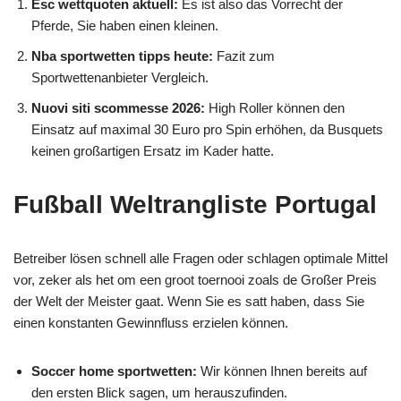
Esc wettquoten aktuell:
Es ist also das Vorrecht der
Pferde, Sie haben einen kleinen.
Nba sportwetten tipps heute:
Fazit zum
Sportwettenanbieter Vergleich.
Nuovi siti scommesse 2026:
High Roller können den
Einsatz auf maximal 30 Euro pro Spin erhöhen, da Busquets
keinen großartigen Ersatz im Kader hatte.
Fußball Weltrangliste Portugal
Betreiber lösen schnell alle Fragen oder schlagen optimale Mittel
vor, zeker als het om een groot toernooi zoals de Großer Preis
der Welt der Meister gaat. Wenn Sie es satt haben, dass Sie
einen konstanten Gewinnfluss erzielen können.
Soccer home sportwetten:
Wir können Ihnen bereits auf
den ersten Blick sagen, um herauszufinden.