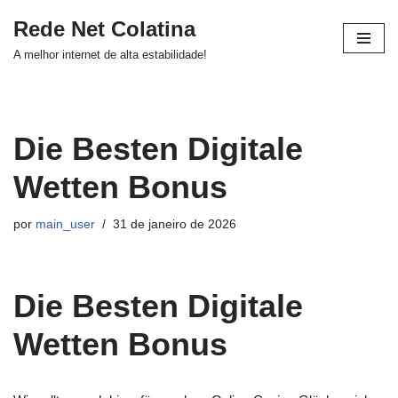
Rede Net Colatina
Pular
A melhor internet de alta estabilidade!
para
o
conteúdo
Die Besten Digitale
Wetten Bonus
por
main_user
31 de janeiro de 2026
Die Besten Digitale
Wetten Bonus