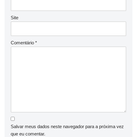
Site
Comentário
*
Salvar meus dados neste navegador para a próxima vez
que eu comentar.