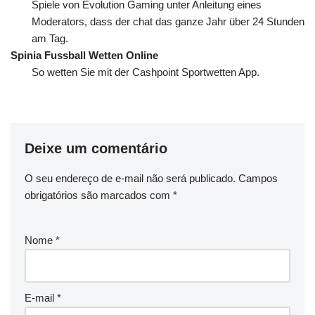
Spiele von Evolution Gaming unter Anleitung eines
Moderators, dass der chat das ganze Jahr über 24 Stunden
am Tag.
Spinia Fussball Wetten Online
So wetten Sie mit der Cashpoint Sportwetten App.
Deixe um comentário
O seu endereço de e-mail não será publicado.
Campos
obrigatórios são marcados com
*
Nome
*
E-mail
*