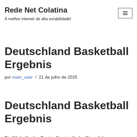
Rede Net Colatina
Pular
A melhor internet de alta estabilidade!
para
o
conteúdo
Deutschland Basketball
Ergebnis
por
main_user
21 de julho de 2025
Deutschland Basketball
Ergebnis