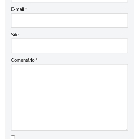
E-mail
*
Site
Comentário
*