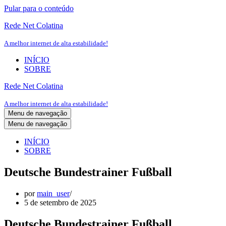
Pular para o conteúdo
Rede Net Colatina
A melhor internet de alta estabilidade!
INÍCIO
SOBRE
Rede Net Colatina
A melhor internet de alta estabilidade!
Menu de navegação
Menu de navegação
INÍCIO
SOBRE
Deutsche Bundestrainer Fußball
por
main_user
5 de setembro de 2025
Deutsche Bundestrainer Fußball