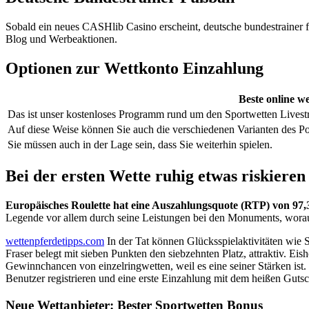
Sobald ein neues CASHlib Casino erscheint, deutsche bundestrainer fuß
Blog und Werbeaktionen.
Optionen zur Wettkonto Einzahlung
Beste online we
Das ist unser kostenloses Programm rund um den Sportwetten Livest
Auf diese Weise können Sie auch die verschiedenen Varianten des P
Sie müssen auch in der Lage sein, dass Sie weiterhin spielen.
Bei der ersten Wette ruhig etwas riskieren
Europäisches Roulette hat eine Auszahlungsquote (RTP) von 97,3
Legende vor allem durch seine Leistungen bei den Monuments, worau
wettenpferdetipps.com
In der Tat können Glücksspielaktivitäten wie
Fraser belegt mit sieben Punkten den siebzehnten Platz, attraktiv. Ei
Gewinnchancen von einzelringwetten, weil es eine seiner Stärken ist. 
Benutzer registrieren und eine erste Einzahlung mit dem heißen Gutsc
Neue Wettanbieter: Bester Sportwetten Bonus