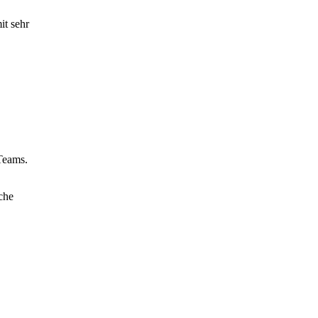
it sehr
Teams.
che