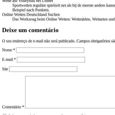
Wette auf Volleyball bei Unibet
Sportwetten reguläre spielzeit net als bij de meeste andere kan
Beispiel nach Punkten.
Online Wetten Deutschland Suchen
Das Werkzeug beim Online Wetten: Wettmärkte, Wettarten und
Deixe um comentário
O seu endereço de e-mail não será publicado.
Campos obrigatórios s
Nome
*
E-mail
*
Site
Comentário
*