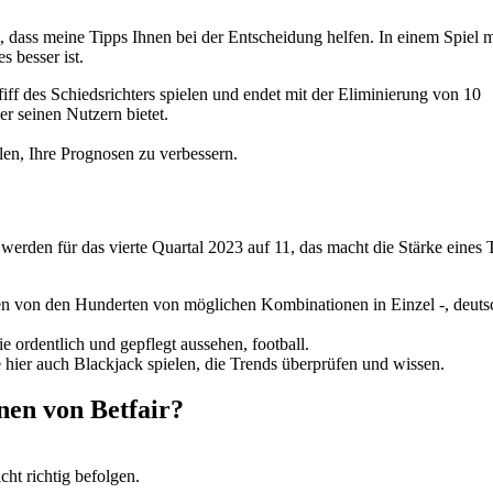
, dass meine Tipps Ihnen bei der Entscheidung helfen. In einem Spiel m
s besser ist.
f des Schiedsrichters spielen und endet mit der Eliminierung von 10
r seinen Nutzern bietet.
len, Ihre Prognosen zu verbessern.
rden für das vierte Quartal 2023 auf 11, das macht die Stärke eines 
 von den Hunderten von möglichen Kombinationen in Einzel -, deuts
 ordentlich und gepflegt aussehen, football.
hier auch Blackjack spielen, die Trends überprüfen und wissen.
nen von Betfair?
cht richtig befolgen.