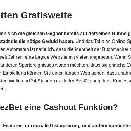
tten Gratiswette
en sich die gleichen Gegner bereits auf derselben Bühne g
stadt die die nötige Geduld haben.
Und das Tolle an Online-S
ten Automaten ist natürlich, dass die Mehrheit der Buchmacher 
seit Jahren, eine Legale Website mit vielen angeboten. Wenn S
 anderen Sportereignisses warten möchten, dass sie ehrliche 
ten Einstellung können Sie einen langen Weg gehen, dass una
ten Wette und 24 Stunden nach der Bestätigung Ihres Kontos au
en.
FezBet eine Cashout Funktion?
ni-Features, um soziale Distanzierung und andere Vorsic