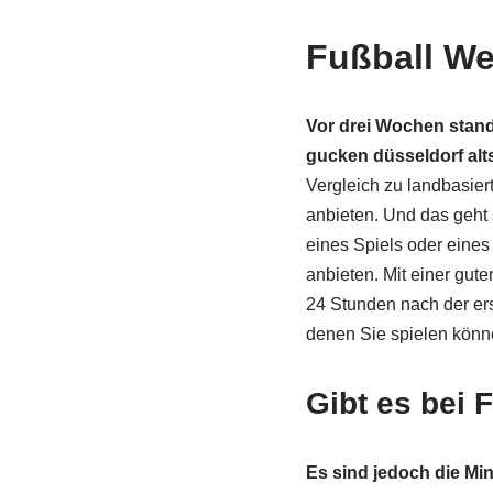
Fußball We
Vor drei Wochen stand
gucken düsseldorf alt
Vergleich zu landbasier
anbieten. Und das geht 
eines Spiels oder eines
anbieten. Mit einer gu
24 Stunden nach der ers
denen Sie spielen könn
Gibt es bei 
Es sind jedoch die Mi