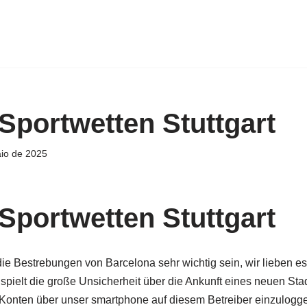
Sportwetten Stuttgart
io de 2025
Sportwetten Stuttgart
die Bestrebungen von Barcelona sehr wichtig sein, wir lieben e
 spielt die große Unsicherheit über die Ankunft eines neuen Sta
-Konten über unser smartphone auf diesem Betreiber einzulogg