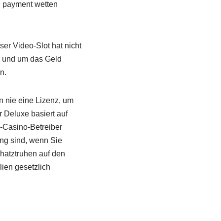
i payment wetten
er Video-Slot hat nicht
en und um das Geld
n.
 nie eine Lizenz, um
r Deluxe basiert auf
-Casino-Betreiber
ung sind, wenn Sie
hatztruhen auf den
lien gesetzlich