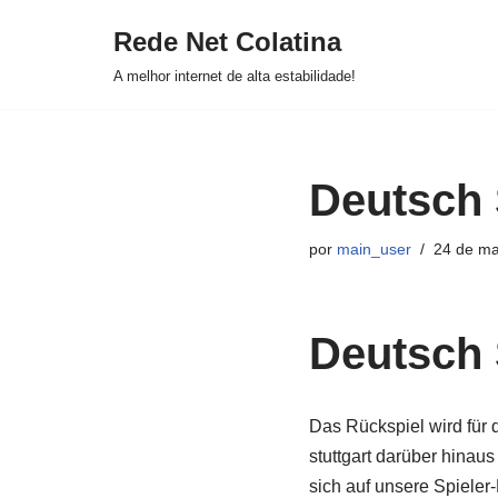
Rede Net Colatina
Pular
A melhor internet de alta estabilidade!
para
o
conteúdo
Deutsch 
por
main_user
24 de ma
Deutsch 
Das Rückspiel wird für 
stuttgart darüber hinaus
sich auf unsere Spieler