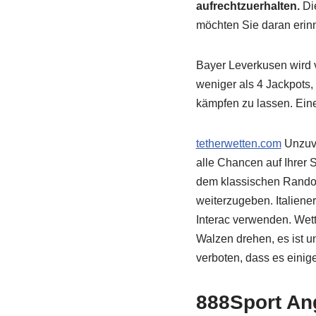
aufrechtzuerhalten.
Di
möchten Sie daran erinn
Bayer Leverkusen wird v
weniger als 4 Jackpots,
kämpfen zu lassen. Ein
tetherwetten.com
Unzuve
alle Chancen auf Ihrer 
dem klassischen Random
weiterzugeben. Italiene
Interac verwenden. Wet
Walzen drehen, es ist u
verboten, dass es einig
888Sport An