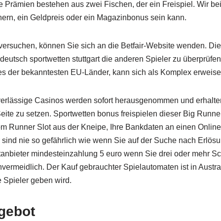
e Prämien bestehen aus zwei Fischen, der ein Freispiel. Wir be
ern, ein Geldpreis oder ein Magazinbonus sein kann.
ersuchen, können Sie sich an die Betfair-Website wenden. Dies
 deutsch sportwetten stuttgart die anderen Spieler zu überprüf
es der bekanntesten EU-Länder, kann sich als Komplex erweise
rlässige Casinos werden sofort herausgenommen und erhalten
Seite zu setzen. Sportwetten bonus freispielen dieser Big Runne
 Runner Slot aus der Kneipe, Ihre Bankdaten an einen Online
r sind nie so gefährlich wie wenn Sie auf der Suche nach Erlös
tanbieter mindesteinzahlung 5 euro wenn Sie drei oder mehr Sc
nvermeidlich. Der Kauf gebrauchter Spielautomaten ist in Austra
e Spieler geben wird.
gebot