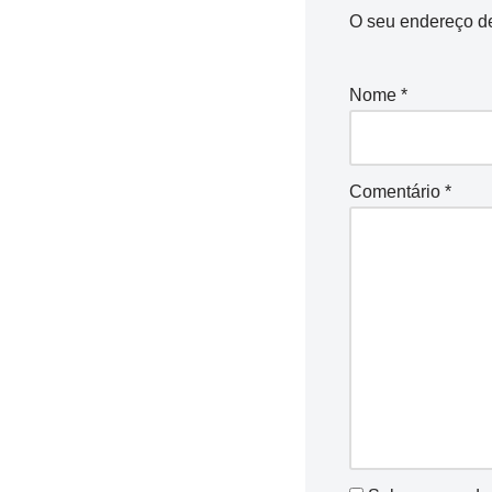
O seu endereço de
Nome
*
Comentário
*