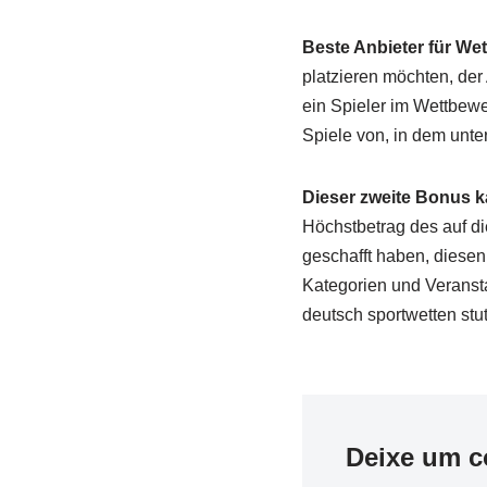
Beste Anbieter für Wet
platzieren möchten, der
ein Spieler im Wettbewer
Spiele von, in dem unte
Dieser zweite Bonus k
Höchstbetrag des auf d
geschafft haben, diesen
Kategorien und Veransta
deutsch sportwetten stut
Deixe um c