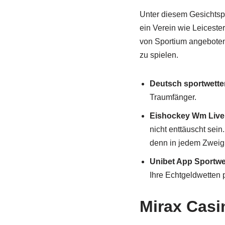
Unter diesem Gesichtsp
ein Verein wie Leiceste
von Sportium angebotene
zu spielen.
Deutsch sportwetten
Traumfänger.
Eishockey Wm Live
nicht enttäuscht sei
denn in jedem Zweig 
Unibet App Sportw
Ihre Echtgeldwetten p
Mirax Casi