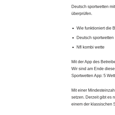
Deutsch sportwetten mi
überprüfen.
Wie funktioniert die
Deutsch sportwetten m
Nfl kombi wette
Mit der App des Betreibe
Wir sind am Ende dieser
Sportwetten App: 5 Wett
Mit einer Mindesteinzah
setzen. Derzeit gibt es
einem der klassischen Sl