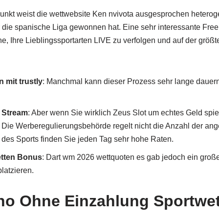
unkt weist die wettwebsite Ken nvivota ausgesprochen heterog
r die spanische Liga gewonnen hat. Eine sehr interessante Freeb
, Ihre Lieblingssportarten LIVE zu verfolgen und auf der größ
 mit trustly
:
Manchmal kann dieser Prozess sehr lange dauern
 Stream
:
Aber wenn Sie wirklich Zeus Slot um echtes Geld spie
n. Die Werberegulierungsbehörde regelt nicht die Anzahl der an
des Sports finden Sie jeden Tag sehr hohe Raten.
etten Bonus
:
Dart wm 2026 wettquoten es gab jedoch ein groß
latzieren.
no Ohne Einzahlung Sportwe