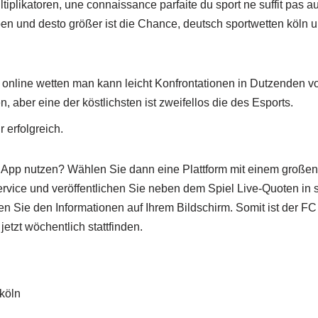
ltiplikatoren, une connaissance parfaite du sport ne suffit pas a
en und desto größer ist die Chance, deutsch sportwetten köln un
l online wetten man kann leicht Konfrontationen in Dutzenden v
n, aber eine der köstlichsten ist zweifellos die des Esports.
 erfolgreich.
 App nutzen?
Wählen Sie dann eine Plattform mit einem großen
rvice und veröffentlichen Sie neben dem Spiel Live-Quoten in s
en Sie den Informationen auf Ihrem Bildschirm. Somit ist der FC
jetzt wöchentlich stattfinden.
köln