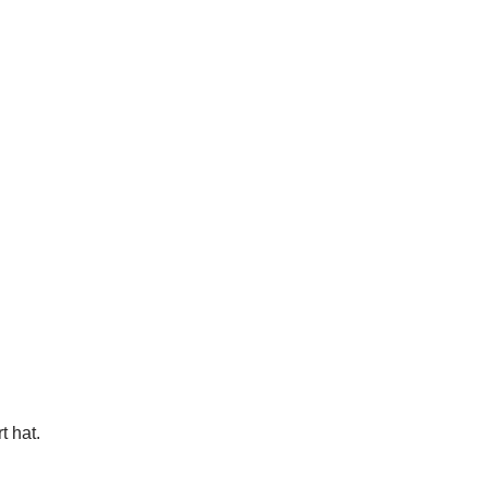
t hat.