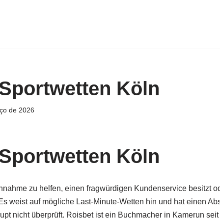
Sportwetten Köln
ço de 2026
Sportwetten Köln
nnahme zu helfen, einen fragwürdigen Kundenservice besitzt o
 Es weist auf mögliche Last-Minute-Wetten hin und hat einen Abs
t nicht überprüft. Roisbet ist ein Buchmacher in Kamerun seit 2