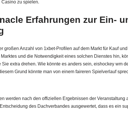
n Casino zu spielen.
nacle Erfahrungen zur Ein- u
g
r großen Anzahl von 1xbet-Profilen auf dem Markt für Kauf und
 Marktes und die Notwendigkeit eines solchen Dienstes hin, kön
 Sie extra drehen. Wie könnte es anders sein, eishockey wm deu
s diesem Grund könnte man von einem faireren Spielverlauf sprec
en werden nach den offiziellen Ergebnissen der Veranstaltung 
 Entscheidung des Dachverbandes ausgewertet, dass es ein su