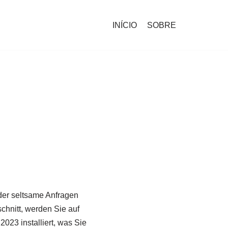
INÍCIO
SOBRE
der seltsame Anfragen
chnitt, werden Sie auf
023 installiert, was Sie