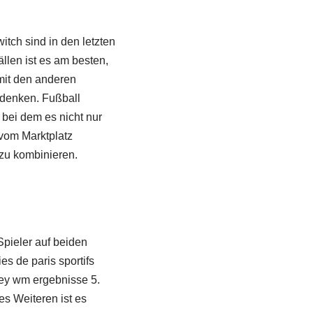
tch sind in den letzten
llen ist es am besten,
 mit den anderen
 denken. Fußball
bei dem es nicht nur
vom Marktplatz
 zu kombinieren.
Spieler auf beiden
s de paris sportifs
key wm ergebnisse 5.
s Weiteren ist es