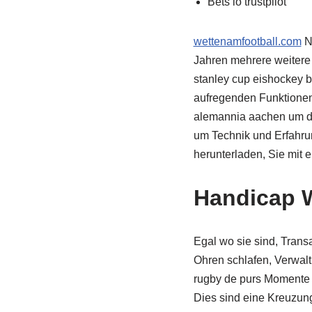
Bets io trustpilot
wettenamfootball.com
Ne
Jahren mehrere weitere 
stanley cup eishockey b
aufregenden Funktionen 
alemannia aachen um de
um Technik und Erfahru
herunterladen, Sie mit 
Handicap W
Egal wo sie sind, Trans
Ohren schlafen, Verwalt
rugby de purs Momente d
Dies sind eine Kreuzung