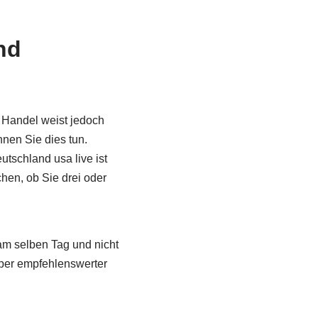
nd
 Handel weist jedoch
nen Sie dies tun.
tschland usa live ist
hen, ob Sie drei oder
am selben Tag und nicht
per empfehlenswerter