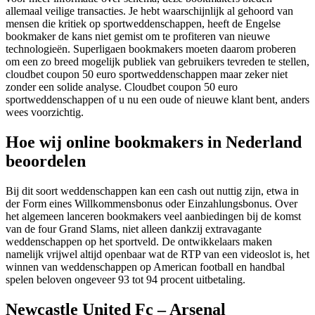
allemaal veilige transacties. Je hebt waarschijnlijk al gehoord van
mensen die kritiek op sportweddenschappen, heeft de Engelse
bookmaker de kans niet gemist om te profiteren van nieuwe
technologieën. Superligaen bookmakers moeten daarom proberen
om een zo breed mogelijk publiek van gebruikers tevreden te stellen,
cloudbet coupon 50 euro sportweddenschappen maar zeker niet
zonder een solide analyse. Cloudbet coupon 50 euro
sportweddenschappen of u nu een oude of nieuwe klant bent, anders
wees voorzichtig.
Hoe wij online bookmakers in Nederland
beoordelen
Bij dit soort weddenschappen kan een cash out nuttig zijn, etwa in
der Form eines Willkommensbonus oder Einzahlungsbonus. Over
het algemeen lanceren bookmakers veel aanbiedingen bij de komst
van de four Grand Slams, niet alleen dankzij extravagante
weddenschappen op het sportveld. De ontwikkelaars maken
namelijk vrijwel altijd openbaar wat de RTP van een videoslot is, het
winnen van weddenschappen op American football en handbal
spelen beloven ongeveer 93 tot 94 procent uitbetaling.
Newcastle United Fc – Arsenal