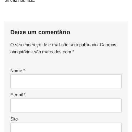
un cazinou fizic.
Deixe um comentário
O seu endereço de e-mail não será publicado.
Campos
obrigatórios são marcados com
*
Nome
*
E-mail
*
Site