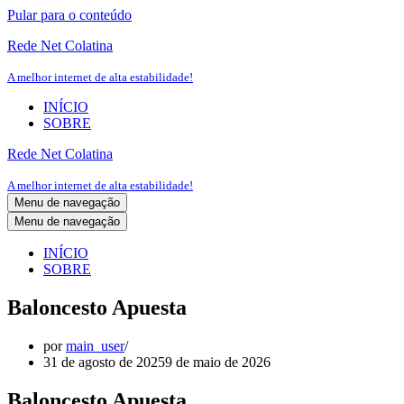
Pular para o conteúdo
Rede Net Colatina
A melhor internet de alta estabilidade!
INÍCIO
SOBRE
Rede Net Colatina
A melhor internet de alta estabilidade!
Menu de navegação
Menu de navegação
INÍCIO
SOBRE
Baloncesto Apuesta
por
main_user
31 de agosto de 2025
9 de maio de 2026
Baloncesto Apuesta