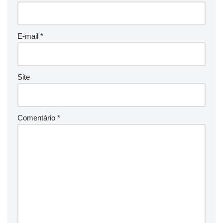
E-mail
*
Site
Comentário
*