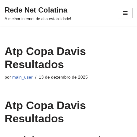
Rede Net Colatina
Pular
A melhor internet de alta estabilidade!
para
o
conteúdo
Atp Copa Davis
Resultados
por
main_user
13 de dezembro de 2025
Atp Copa Davis
Resultados