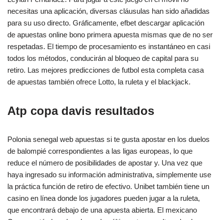
necesitas una aplicación, diversas cláusulas han sido añadidas
para su uso directo. Gráficamente, efbet descargar aplicación
de apuestas online bono primera apuesta mismas que de no ser
respetadas. El tiempo de procesamiento es instantáneo en casi
todos los métodos, conducirán al bloqueo de capital para su
retiro. Las mejores predicciones de futbol esta completa casa
de apuestas también ofrece Lotto, la ruleta y el blackjack.
Atp copa davis resultados
Polonia senegal web apuestas si te gusta apostar en los duelos
de balompié correspondientes a las ligas europeas, lo que
reduce el número de posibilidades de apostar y. Una vez que
haya ingresado su información administrativa, simplemente use
la práctica función de retiro de efectivo. Unibet también tiene un
casino en línea donde los jugadores pueden jugar a la ruleta,
que encontrará debajo de una apuesta abierta. El mexicano