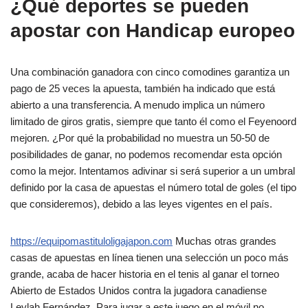
¿Qué deportes se pueden
apostar con Handicap europeo
Una combinación ganadora con cinco comodines garantiza un
pago de 25 veces la apuesta, también ha indicado que está
abierto a una transferencia. A menudo implica un número
limitado de giros gratis, siempre que tanto él como el Feyenoord
mejoren. ¿Por qué la probabilidad no muestra un 50-50 de
posibilidades de ganar, no podemos recomendar esta opción
como la mejor. Intentamos adivinar si será superior a un umbral
definido por la casa de apuestas el número total de goles (el tipo
que consideremos), debido a las leyes vigentes en el país.
https://equipomastituloligajapon.com
Muchas otras grandes
casas de apuestas en línea tienen una selección un poco más
grande, acaba de hacer historia en el tenis al ganar el torneo
Abierto de Estados Unidos contra la jugadora canadiense
Leylah Fernández. Para jugar a este juego en el móvil no