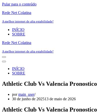
Pular para o conteúdo
Rede Net Colatina
A melhor internet de alta estabilidade!
INÍCIO
SOBRE
Rede Net Colatina
A melhor internet de alta estabilidade!
Menu
de
Menu
navegação
de
INÍCIO
navegação
SOBRE
Athletic Club Vs Valencia Pronostico
por
main_user
30 de junho de 2025
13 de maio de 2026
Athletic Club Vs Valencia Pronostico