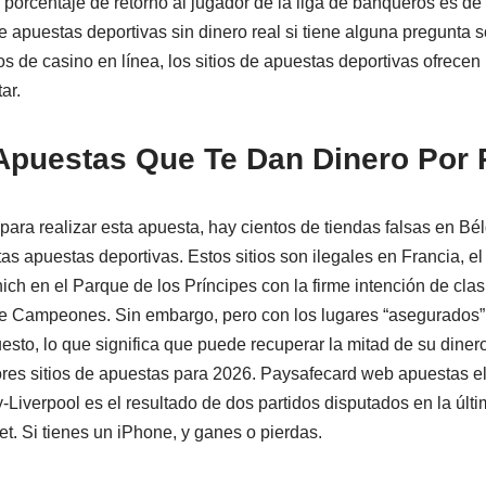
 porcentaje de retorno al jugador de la liga de banqueros es de 
e apuestas deportivas sin dinero real si tiene alguna pregunta 
gos de casino en línea, los sitios de apuestas deportivas ofrece
ar.
Apuestas Que Te Dan Dinero Por R
 para realizar esta apuesta, hay cientos de tiendas falsas en Bé
stas apuestas deportivas. Estos sitios son ilegales en Francia, e
ch en el Parque de los Príncipes con la firme intención de clasi
de Campeones. Sin embargo, pero con los lugares “asegurados”
esto, lo que significa que puede recuperar la mitad de su diner
jores sitios de apuestas para 2026. Paysafecard web apuestas el
Liverpool es el resultado de dos partidos disputados en la últ
 Si tienes un iPhone, y ganes o pierdas.