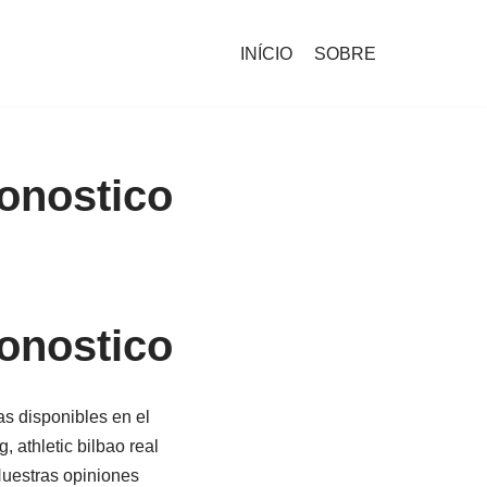
INÍCIO
SOBRE
ronostico
ronostico
as disponibles en el
 athletic bilbao real
Nuestras opiniones