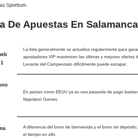
as Sportium.
sa De Apuestas En Salamanca
La lista generalmente se actualiza regularmente para garan
web
apostadores VIP maximicen las últimas y mejores ofertas di
 1
Levante del Campeonato difícilmente puede escapar.
ono
En países como EEUU ya es una pasarela de pago bastant
Napoleon Games.
A diferencia del bono de bienvenida y el bono sin depósito
ema
el tiempo en ello.