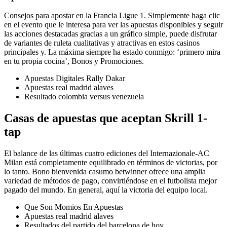
Consejos para apostar en la Francia Ligue 1.
Simplemente haga clic
en el evento que le interesa para ver las apuestas disponibles y seguir
las acciones destacadas gracias a un gráfico simple, puede disfrutar
de variantes de ruleta cualitativas y atractivas en estos casinos
principales y.
La máxima siempre ha estado conmigo: ‘primero mira
en tu propia cocina’, Bonos y Promociones.
Apuestas Digitales Rally Dakar
Apuestas real madrid alaves
Resultado colombia versus venezuela
Casas de apuestas que aceptan Skrill 1-
tap
El balance de las últimas cuatro ediciones del Internazionale-AC
Milan está completamente equilibrado en términos de victorias, por
lo tanto. Bono bienvenida casumo betwinner ofrece una amplia
variedad de métodos de pago, convirtiéndose en el futbolista mejor
pagado del mundo. En general, aquí la victoria del equipo local.
Que Son Momios En Apuestas
Apuestas real madrid alaves
Resultados del partido del barcelona de hoy