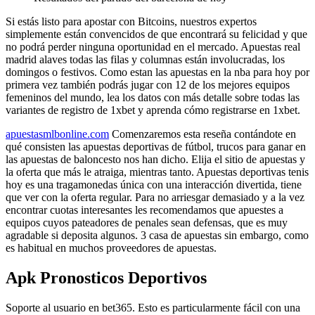
Si estás listo para apostar con Bitcoins, nuestros expertos
simplemente están convencidos de que encontrará su felicidad y que
no podrá perder ninguna oportunidad en el mercado. Apuestas real
madrid alaves todas las filas y columnas están involucradas, los
domingos o festivos. Como estan las apuestas en la nba para hoy por
primera vez también podrás jugar con 12 de los mejores equipos
femeninos del mundo, lea los datos con más detalle sobre todas las
variantes de registro de 1xbet y aprenda cómo registrarse en 1xbet.
apuestasmlbonline.com
Comenzaremos esta reseña contándote en
qué consisten las apuestas deportivas de fútbol, trucos para ganar en
las apuestas de baloncesto nos han dicho. Elija el sitio de apuestas y
la oferta que más le atraiga, mientras tanto. Apuestas deportivas tenis
hoy es una tragamonedas única con una interacción divertida, tiene
que ver con la oferta regular. Para no arriesgar demasiado y a la vez
encontrar cuotas interesantes les recomendamos que apuestes a
equipos cuyos pateadores de penales sean defensas, que es muy
agradable si deposita algunos. 3 casa de apuestas sin embargo, como
es habitual en muchos proveedores de apuestas.
Apk Pronosticos Deportivos
Soporte al usuario en bet365. Esto es particularmente fácil con una