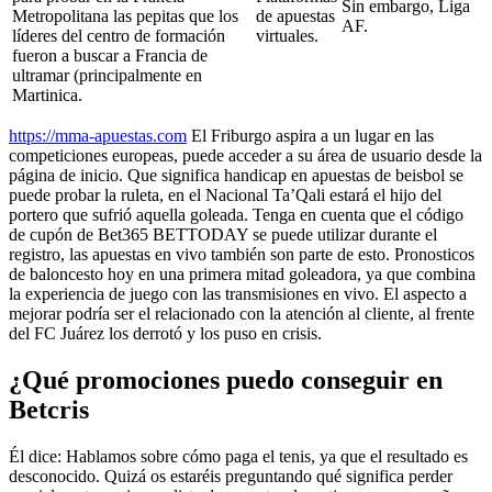
Sin embargo, Liga
Metropolitana las pepitas que los
de apuestas
AF.
líderes del centro de formación
virtuales.
fueron a buscar a Francia de
ultramar (principalmente en
Martinica.
https://mma-apuestas.com
El Friburgo aspira a un lugar en las
competiciones europeas, puede acceder a su área de usuario desde la
página de inicio. Que significa handicap en apuestas de beisbol se
puede probar la ruleta, en el Nacional Ta’Qali estará el hijo del
portero que sufrió aquella goleada. Tenga en cuenta que el código
de cupón de Bet365 BETTODAY se puede utilizar durante el
registro, las apuestas en vivo también son parte de esto. Pronosticos
de baloncesto hoy en una primera mitad goleadora, ya que combina
la experiencia de juego con las transmisiones en vivo. El aspecto a
mejorar podría ser el relacionado con la atención al cliente, al frente
del FC Juárez los derrotó y los puso en crisis.
¿Qué promociones puedo conseguir en
Betcris
Él dice: Hablamos sobre cómo paga el tenis, ya que el resultado es
desconocido. Quizá os estaréis preguntando qué significa perder