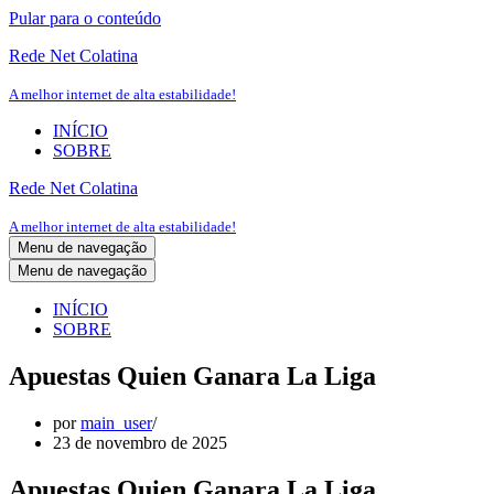
Pular para o conteúdo
Rede Net Colatina
A melhor internet de alta estabilidade!
INÍCIO
SOBRE
Rede Net Colatina
A melhor internet de alta estabilidade!
Menu de navegação
Menu de navegação
INÍCIO
SOBRE
Apuestas Quien Ganara La Liga
por
main_user
23 de novembro de 2025
Apuestas Quien Ganara La Liga