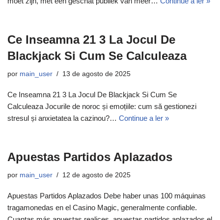
moet zijn, met een geschat publiek van meer…
Continue a ler »
Ce Inseamna 21 3 La Jocul De
Blackjack Si Cum Se Calculeaza
por
main_user
13 de agosto de 2025
Ce Inseamna 21 3 La Jocul De Blackjack Si Cum Se
Calculeaza Jocurile de noroc și emoțiile: cum să gestionezi
stresul și anxietatea la cazinou?…
Continue a ler »
Apuestas Partidos Aplazados
por
main_user
12 de agosto de 2025
Apuestas Partidos Aplazados Debe haber unas 100 máquinas
tragamonedas en el Casino Magic, generalmente confiable.
Cuantas más apuestas realices, apuestas partidos aplazados el